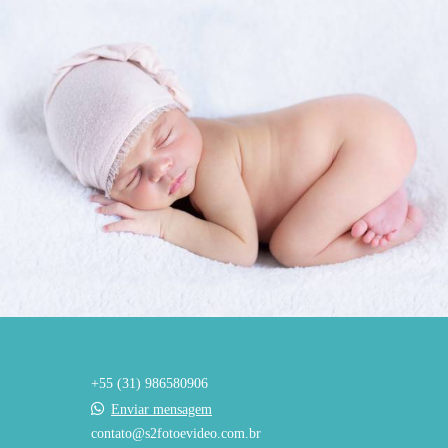
1488
0
+55 (31) 986580906
Enviar mensagem
contato@s2fotoevideo.com.br