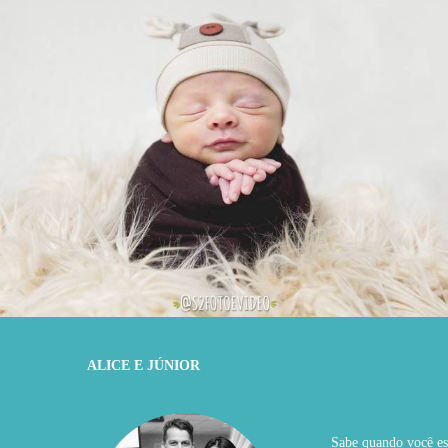
1163
0
ALICE E JÚNIOR
Sabe quando você est