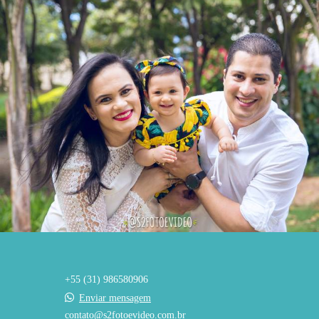
1153
0
+55 (31) 986580906
Enviar mensagem
contato@s2fotoevideo.com.br