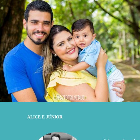
1172
0
ALICE E JÚNIOR