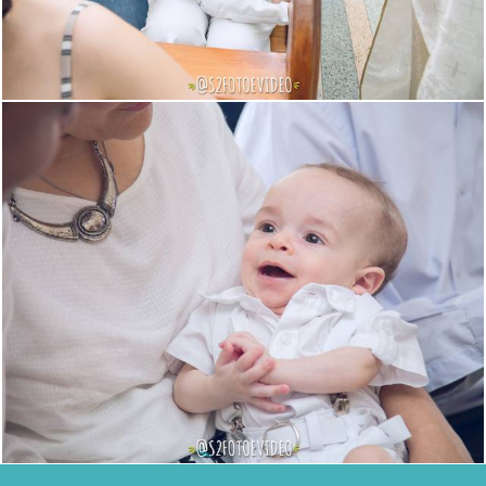
1218
0
1180
0